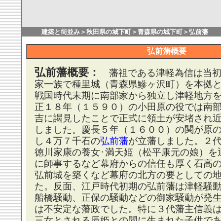
建築と街並み
＞
秋田県の城下町
＞
青森県の城下町
＞弘前藩
弘前藩概要
弘前藩概要：
藩祖である津軽為信は当初
家一族で種里城（青森県鰺ヶ沢町）を本拠
戦国時代末期に南部家から独立し津軽地方
正１８年（１５９０）の小田原の役では南
吉に謁見したことで正式に領土が安堵され
しました。慶長５年（１６００）の関が原
し４万７千石の
弘前藩
が立藩しました。２
徳川家康の養女･満天姫（松平康元の娘）を
に師事するなど幕府からの信任も厚く石高
弘前城を築くなど幕府の北方の要としての
た。反面、江戸時代初期の弘前藩は津軽騒
船橋騒動、正保の騒動などの御家騒動が発
は不安定な藩政でした。特に３代藩主信義
三女とされる辰姫との間に生まれた子供で