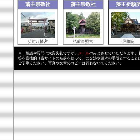
藩主崇敬社
藩主崇敬社
藩主祈願
弘前八幡宮
弘前東照宮
最勝院
※ 相談や質問は大変失礼ですが、
メール
のみとさせていただきます。
答を直接的（当サイトの名前を使って）に交渉や請求の手段とすること
ご了承ください。写真や文章のコピーは行わないでください。