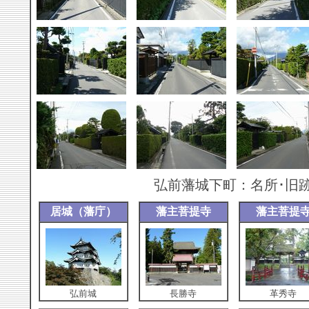
弘前藩城下町：名所･旧
居城（藩庁）
藩主菩提寺
藩主菩提
弘前城
長勝寺
革秀寺